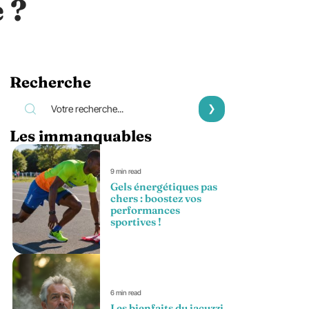
 ?
Recherche
Les immanquables
9 min read
Gels énergétiques pas
chers : boostez vos
performances
sportives !
6 min read
Les bienfaits du jacuzzi