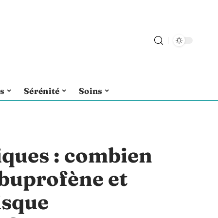
ls
Sérénité
Soins
ques : combien
ibuprofène et
isque