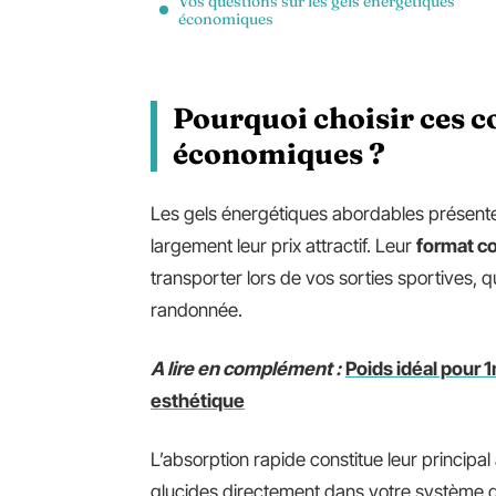
Vos questions sur les gels énergétiques
économiques
Pourquoi choisir ces 
économiques ?
Les gels énergétiques abordables présent
largement leur prix attractif. Leur
format c
transporter lors de vos sorties sportives, 
randonnée.
A lire en complément :
Poids idéal pour 
esthétique
L’absorption rapide constitue leur principa
glucides directement dans votre système d