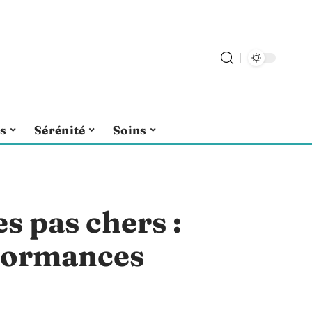
ls
Sérénité
Soins
s pas chers :
rformances