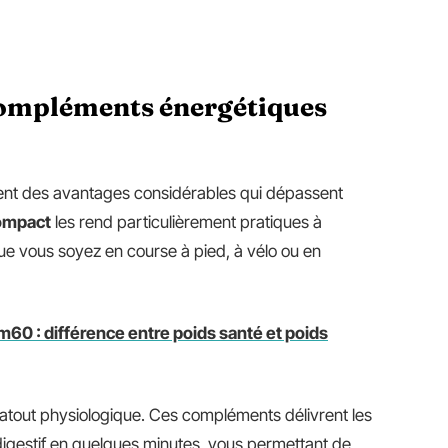
compléments énergétiques
ent des avantages considérables qui dépassent
ompact
les rend particulièrement pratiques à
que vous soyez en course à pied, à vélo ou en
1m60 : différence entre poids santé et poids
l atout physiologique. Ces compléments délivrent les
igestif en quelques minutes, vous permettant de