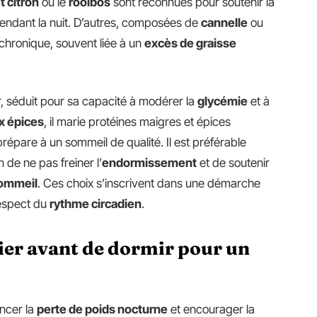
t citron
ou le
rooibos
sont reconnues pour soutenir la
endant la nuit. D’autres, composées de
cannelle
ou
chronique, souvent liée à un
excès de graisse
oir, séduit pour sa capacité à modérer la
glycémie
et à
ux épices
, il marie protéines maigres et épices
prépare à un sommeil de qualité. Il est préférable
 de ne pas freiner l’
endormissement
et de soutenir
sommeil
. Ces choix s’inscrivent dans une démarche
respect du
rythme circadien
.
gier avant de dormir pour un
encer la
perte de poids nocturne
et encourager la