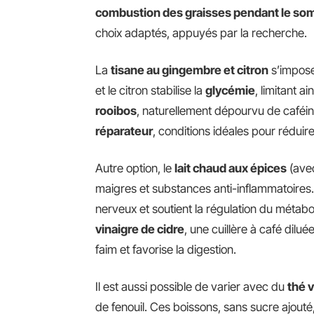
combustion des graisses pendant le so
choix adaptés, appuyés par la recherche.
La
tisane au gingembre et citron
s’impose
et le citron stabilise la
glycémie
, limitant a
rooibos
, naturellement dépourvu de caféin
réparateur
, conditions idéales pour réduir
Autre option, le
lait chaud aux épices
(avec
maigres et substances anti-inflammatoires.
nerveux et soutient la régulation du métabo
vinaigre de cidre
, une cuillère à café dilu
faim et favorise la digestion.
Il est aussi possible de varier avec du
thé 
de fenouil. Ces boissons, sans sucre ajouté,