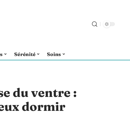
ls
Sérénité
Soins
se du ventre :
eux dormir