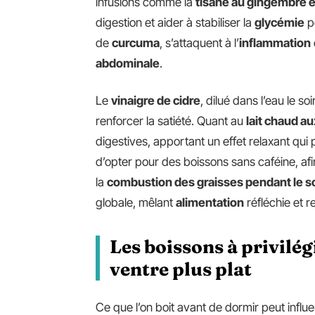
infusions comme la
tisane au gingembre e
digestion et aider à stabiliser la
glycémie
p
de
curcuma
, s’attaquent à l’
inflammation
abdominale
.
Le
vinaigre de cidre
, dilué dans l’eau le s
renforcer la satiété. Quant au
lait chaud a
digestives, apportant un effet relaxant qui 
d’opter pour des boissons sans caféine, afin
la
combustion des graisses pendant le 
globale, mêlant
alimentation
réfléchie et 
Les boissons à privilé
ventre plus plat
Ce que l’on boit avant de dormir peut influ