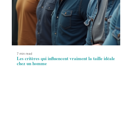
7 min read
Les critères qui influencent vraiment la taille idéale
chez un homme
Contact
Mentions Légales
Sitemap
© 2025 | medic-activ.fr